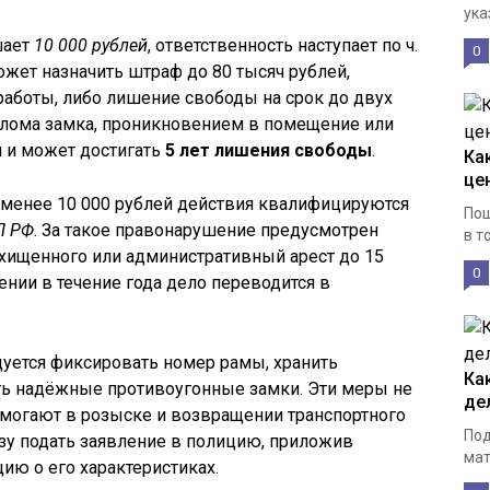
ука
шает
10 000 рублей
, ответственность наступает по ч.
0
может назначить штраф до 80 тысяч рублей,
аботы, либо лишение свободы на срок до двух
злома замка, проникновением в помещение или
я и может достигать
5 лет лишения свободы
.
Ка
це
менее 10 000 рублей действия квалифицируются
Пош
П РФ
. За такое правонарушение предусмотрен
в т
хищенного или административный арест до 15
0
ении в течение года дело переводится в
ется фиксировать номер рамы, хранить
Ка
ть надёжные противоугонные замки. Эти меры не
де
омогают в розыске и возвращении транспортного
Под
азу подать заявление в полицию, приложив
мат
ю о его характеристиках.