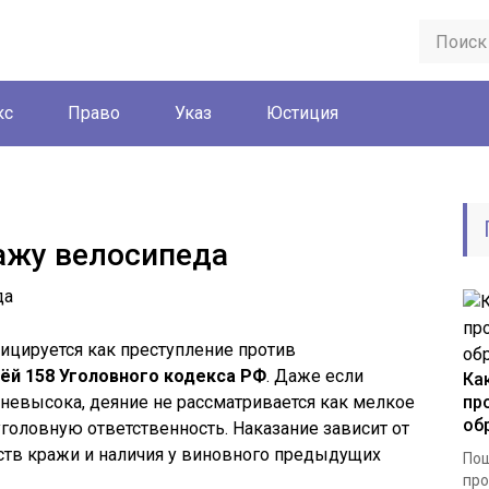
кс
Право
Указ
Юстиция
ажу велосипеда
ицируется как преступление против
ёй 158 Уголовного кодекса РФ
. Даже если
Ка
невысока, деяние не рассматривается как мелкое
пр
об
головную ответственность. Наказание зависит от
ств кражи и наличия у виновного предыдущих
Пош
про