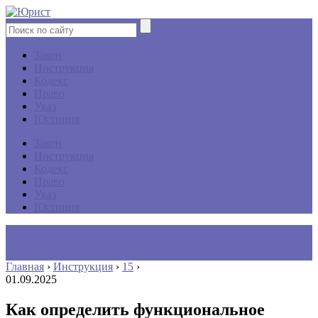
Закон
Инструкция
Кодекс
Право
Указ
Юстиция
Закон
Инструкция
Кодекс
Право
Указ
Юстиция
Главная
›
Инструкция
›
15
›
01.09.2025
Как определить функциональное