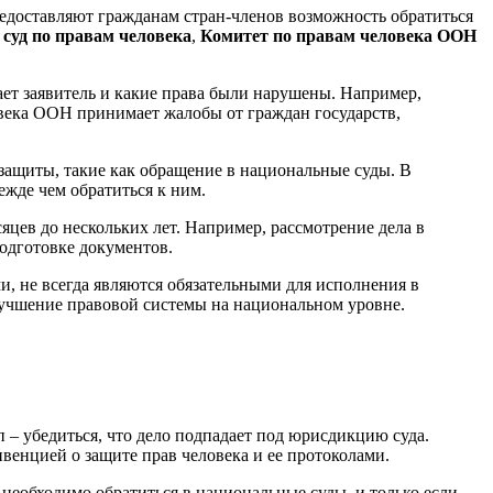
едоставляют гражданам стран-членов возможность обратиться
суд по правам человека
,
Комитет по правам человека ООН
ает заявитель и какие права были нарушены. Например,
овека ООН принимает жалобы от граждан государств,
ащиты, такие как обращение в национальные суды. В
ежде чем обратиться к ним.
яцев до нескольких лет. Например, рассмотрение дела в
подготовке документов.
и, не всегда являются обязательными для исполнения в
лучшение правовой системы на национальном уровне.
– убедиться, что дело подпадает под юрисдикцию суда.
венцией о защите прав человека и ее протоколами.
необходимо обратиться в национальные суды, и только если