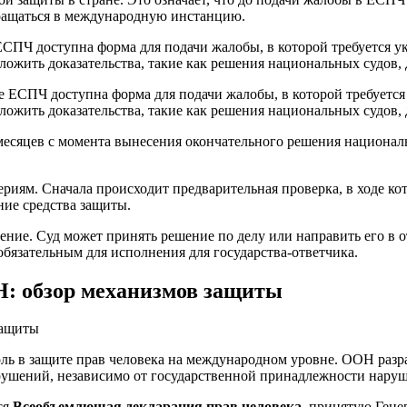
ращаться в международную инстанцию.
СПЧ доступна форма для подачи жалобы, в которой требуется ук
ложить доказательства, такие как решения национальных судов
 месяцев с момента вынесения окончательного решения национал
ям. Сначала происходит предварительная проверка, в ходе кото
ие средства защиты.
ение. Суд может принять решение по делу или направить его в о
обязательным для исполнения для государства-ответчика.
Н: обзор механизмов защиты
ь в защите прав человека на международном уровне. ООН разр
рушений, независимо от государственной принадлежности наруш
ся
Всеобъемлющая декларация прав человека
, принятую Гене