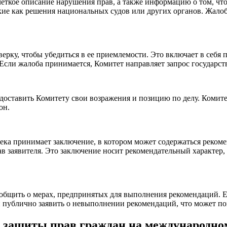
еткое описание нарушения прав, а также информацию о том, чт
кие как решения национальных судов или других органов. Жало
ку, чтобы убедиться в ее приемлемости. Это включает в себя пр
Если жалоба принимается, Комитет направляет запрос государств
едоставить Комитету свои возражения и позицию по делу. Комит
он.
ка принимает заключение, в котором может содержаться рекоме
в заявителя. Это заключение носит рекомендательный характер
ообщить о мерах, предпринятых для выполнения рекомендаций. Е
 публично заявить о невыполнении рекомендаций, что может по
я защиты прав граждан на международно