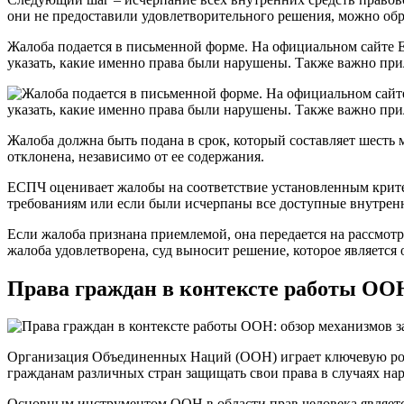
они не предоставили удовлетворительного решения, можно об
Жалоба подается в письменной форме. На официальном сайте Е
указать, какие именно права были нарушены. Также важно при
Жалоба должна быть подана в срок, который составляет шесть
отклонена, независимо от ее содержания.
ЕСПЧ оценивает жалобы на соответствие установленным критери
требованиям или если были исчерпаны все доступные внутренн
Если жалоба признана приемлемой, она передается на рассмотр
жалоба удовлетворена, суд выносит решение, которое является 
Права граждан в контексте работы ОО
Организация Объединенных Наций (ООН) играет ключевую рол
гражданам различных стран защищать свои права в случаях на
Основным инструментом ООН в области прав человека являет