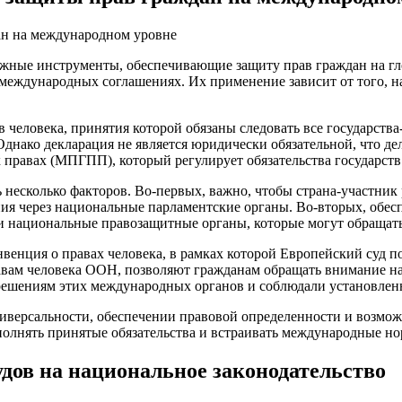
ные инструменты, обеспечивающие защиту прав граждан на гло
 международных соглашениях. Их применение зависит от того, 
 человека, принятия которой обязаны следовать все государств
. Однако декларация не является юридически обязательной, что
 правах (МПГПП), который регулирует обязательства государств
 несколько факторов. Во-первых, важно, чтобы страна-участни
ия через национальные парламентские органы. Во-вторых, обесп
и национальные правозащитные органы, которые могут обращат
енция о правах человека, в рамках которой Европейский суд по
вам человека ООН, позволяют гражданам обращать внимание на 
 решениям этих международных органов и соблюдали установле
версальности, обеспечении правовой определенности и возможн
полнять принятые обязательства и встраивать международные но
дов на национальное законодательство