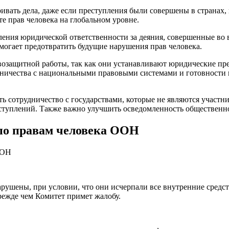
ать дела, даже если преступления были совершены в странах, 
е прав человека на глобальном уровне.
ния юридической ответственности за деяния, совершенные во 
огает предотвратить будущие нарушения прав человека.
возащитной работы, так как они устанавливают юридические п
дничества с национальными правовыми системами и готовности г
сотрудничество с государствами, которые не являются участник
ступлений. Также важно улучшить осведомленность общественно
 по правам человека ООН
рушены, при условии, что они исчерпали все внутренние средства
режде чем Комитет примет жалобу.