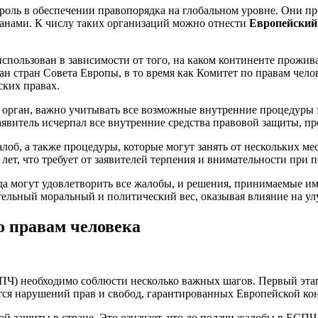
ль в обеспечении правопорядка на глобальном уровне. Они пр
ганами. К числу таких организаций можно отнести
Европейский 
спользован в зависимости от того, на каком континенте прожив
ан стран Совета Европы, в то время как Комитет по правам чел
ких правах.
орган, важно учитывать все возможные внутренние процедуры з
явитель исчерпал все внутренние средства правовой защиты, пр
об, а также процедуры, которые могут занять от нескольких мес
лет, что требует от заявителей терпения и внимательности при 
да могут удовлетворить все жалобы, и решения, принимаемые им
ительный моральный и политический вес, оказывая влияние на у
о правам человека
ПЧ) необходимо соблюсти несколько важных шагов. Первый этап 
тся нарушений прав и свобод, гарантированных Европейской кон
 защиты в стране. Это означает, что до подачи жалобы в ЕСПЧ 