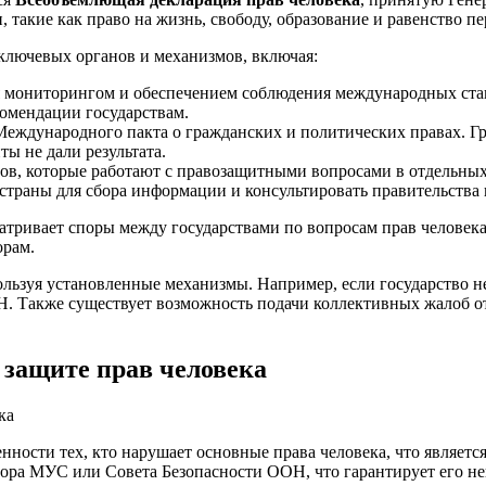
такие как право на жизнь, свободу, образование и равенство пе
ключевых органов и механизмов, включая:
 мониторингом и обеспечением соблюдения международных стан
комендации государствам.
еждународного пакта о гражданских и политических правах. Гра
ы не дали результата.
ов, которые работают с правозащитными вопросами в отдельных
страны для сбора информации и консультировать правительства
матривает споры между государствами по вопросам прав человека
орам.
ользуя установленные механизмы. Например, если государство н
 Также существует возможность подачи коллективных жалоб от 
 защите прав человека
енности тех, кто нарушает основные права человека, что являе
рора МУС или Совета Безопасности ООН, что гарантирует его не