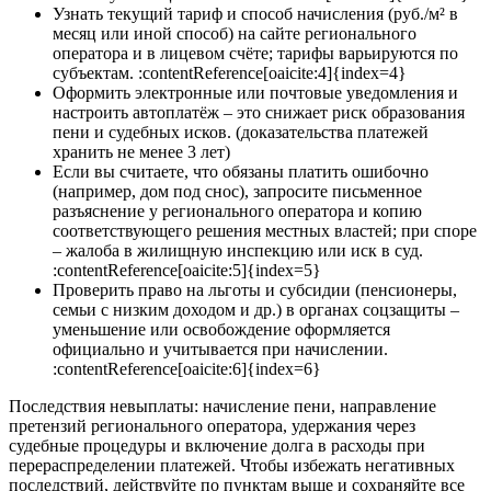
Узнать текущий тариф и способ начисления (руб./м² в
месяц или иной способ) на сайте регионального
оператора и в лицевом счёте; тарифы варьируются по
субъектам. :contentReference[oaicite:4]{index=4}
Оформить электронные или почтовые уведомления и
настроить автоплатёж – это снижает риск образования
пени и судебных исков. (доказательства платежей
хранить не менее 3 лет)
Если вы считаете, что обязаны платить ошибочно
(например, дом под снос), запросите письменное
разъяснение у регионального оператора и копию
соответствующего решения местных властей; при споре
– жалоба в жилищную инспекцию или иск в суд.
:contentReference[oaicite:5]{index=5}
Проверить право на льготы и субсидии (пенсионеры,
семьи с низким доходом и др.) в органах соцзащиты –
уменьшение или освобождение оформляется
официально и учитывается при начислении.
:contentReference[oaicite:6]{index=6}
Последствия невыплаты: начисление пени, направление
претензий регионального оператора, удержания через
судебные процедуры и включение долга в расходы при
перераспределении платежей. Чтобы избежать негативных
последствий, действуйте по пунктам выше и сохраняйте все