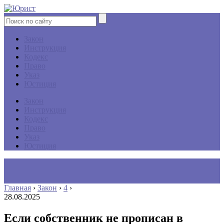
Закон
Инструкция
Кодекс
Право
Указ
Юстиция
Закон
Инструкция
Кодекс
Право
Указ
Юстиция
Главная
›
Закон
›
4
›
28.08.2025
Если собственник не прописан в