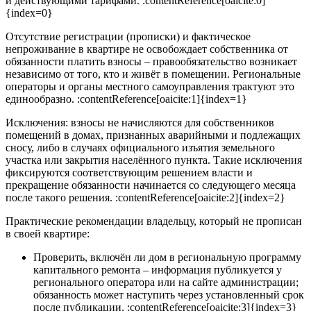
и действующими тарифами. :contentReference[oaicite:0]
{index=0}
Отсутствие регистрации (прописки) и фактическое
непроживание в квартире не освобождает собственника от
обязанности платить взносы – правообязательство возникает
независимо от того, кто и живёт в помещении. Региональные
операторы и органы местного самоуправления трактуют это
единообразно. :contentReference[oaicite:1]{index=1}
Исключения: взносы не начисляются для собственников
помещений в домах, признанных аварийными и подлежащих
сносу, либо в случаях официального изъятия земельного
участка или закрытия населённого пункта. Такие исключения
фиксируются соответствующим решением власти и
прекращение обязанности начинается со следующего месяца
после такого решения. :contentReference[oaicite:2]{index=2}
Практические рекомендации владельцу, который не прописан
в своей квартире:
Проверить, включён ли дом в региональную программу
капитального ремонта – информация публикуется у
регионального оператора или на сайте администрации;
обязанность может наступить через установленный срок
после публикации. :contentReference[oaicite:3]{index=3}