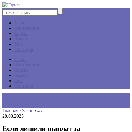
Закон
Инструкция
Кодекс
Право
Указ
Юстиция
Закон
Инструкция
Кодекс
Право
Указ
Юстиция
Главная
›
Закон
›
4
›
28.08.2025
Если лишили выплат за