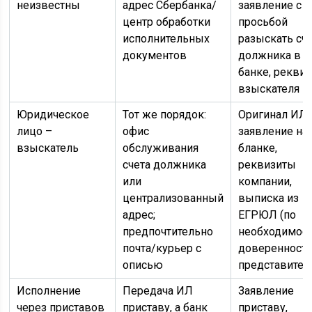
неизвестны
адрес Сбербанка/
заявление с
центр обработки
просьбой
исполнительных
разыскать сч
документов
должника в
банке, рекви
взыскателя
Юридическое
Тот же порядок:
Оригинал ИЛ,
лицо –
офис
заявление на
взыскатель
обслуживания
бланке,
счета должника
реквизиты
или
компании,
централизованный
выписка из
адрес;
ЕГРЮЛ (по
предпочтительно
необходимост
почта/курьер с
доверенност
описью
представител
Исполнение
Передача ИЛ
Заявление
через приставов
приставу, а банк
приставу,