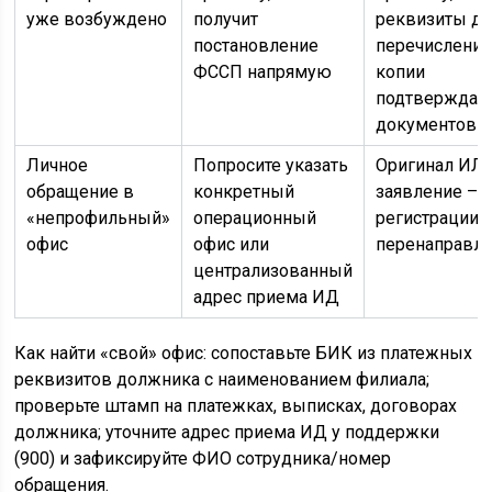
уже возбуждено
получит
реквизиты дл
постановление
перечисления
ФССП напрямую
копии
подтвержда
документов
Личное
Попросите указать
Оригинал ИЛ 
обращение в
конкретный
заявление – 
«непрофильный»
операционный
регистрации/
офис
офис или
перенаправл
централизованный
адрес приема ИД
Как найти «свой» офис: сопоставьте БИК из платежных
реквизитов должника с наименованием филиала;
проверьте штамп на платежках, выписках, договорах
должника; уточните адрес приема ИД у поддержки
(900) и зафиксируйте ФИО сотрудника/номер
обращения.