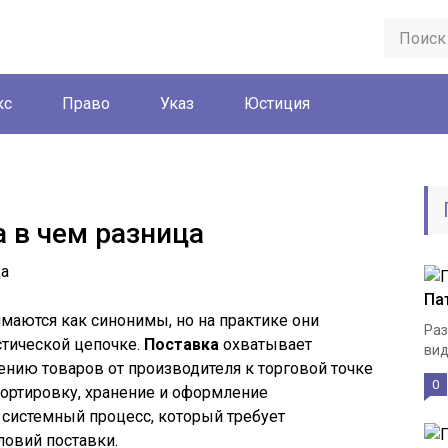
кс
Право
Указ
Юстиция
а в чем разница
Па
имаются как синонимы, но на практике они
Раз
тической цепочке.
Поставка
охватывает
вид
нию товаров от производителя к торговой точке
0
спортировку, хранение и оформление
 системный процесс, который требует
ловий поставки.