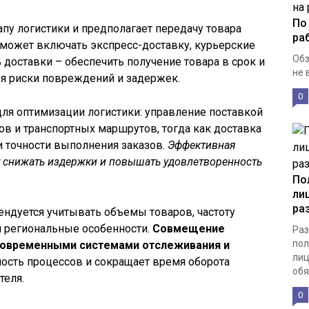
По
апу логистики и предполагает передачу товара
ра
 может включать экспресс-доставку, курьерские
Обз
 доставки – обеспечить получение товара в срок и
не 
уя риски повреждений и задержек.
0
ля оптимизации логистики: управление поставкой
ов и транспортных маршрутов, тогда как доставка
и точности выполнения заказов.
Эффективная
т снижать издержки и повышать удовлетворенность
По
ли
ра
ндуется учитывать объемы товаров, частоту
 и региональные особенности.
Совмещение
Раз
пол
 современными системами отслеживания и
лиц
сть процессов и сокращает время оборота
обя
теля.
0