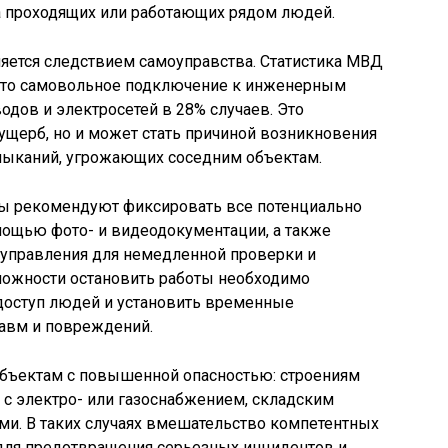
а проходящих или работающих рядом людей.
ется следствием самоуправства. Статистика МВД
, что самовольное подключение к инженерным
одов и электросетей в 28% случаев. Это
ущерб, но и может стать причиной возникновения
амыканий, угрожающих соседним объектам.
ы рекомендуют фиксировать все потенциально
мощью фото- и видеодокументации, а также
оуправления для немедленной проверки и
можности остановить работы необходимо
 доступ людей и установить временные
авм и повреждений.
объектам с повышенной опасностью: строениям
 с электро- или газоснабжением, складским
и. В таких случаях вмешательство компетентных
для предотвращения серьезных инцидентов и