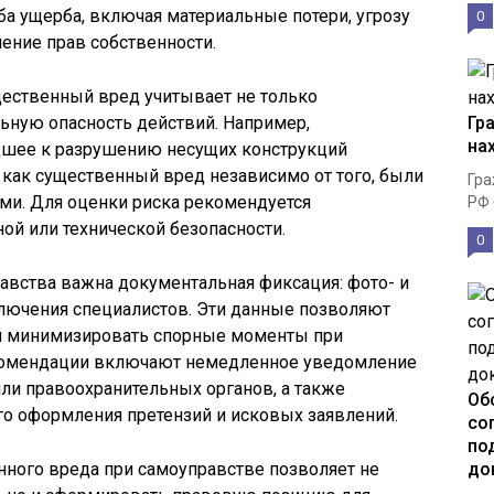
ба ущерба, включая материальные потери, угрозу
0
ение прав собственности.
щественный вред учитывает не только
льную опасность действий. Например,
Гр
на
дшее к разрушению несущих конструкций
 как существенный вред независимо от того, были
Гра
и. Для оценки риска рекомендуется
РФ 
ой или технической безопасности.
0
авства важна документальная фиксация: фото- и
ключения специалистов. Эти данные позволяют
 и минимизировать спорные моменты при
екомендации включают немедленное уведомление
ли правоохранительных органов, а также
Об
го оформления претензий и исковых заявлений.
со
по
ного вреда при самоуправстве позволяет не
до