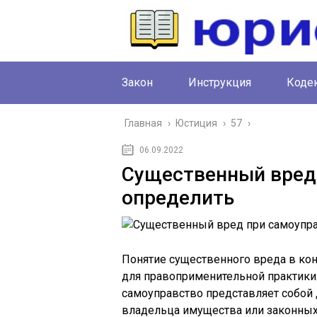
Закон
Инструкция
Коде
Главная
›
Юстиция
›
57
›
06.09.2022
Существенный вред 
определить
Понятие существенного вреда в ко
для правоприменительной практики.
самоуправство представляет собой 
владельца имущества или законных