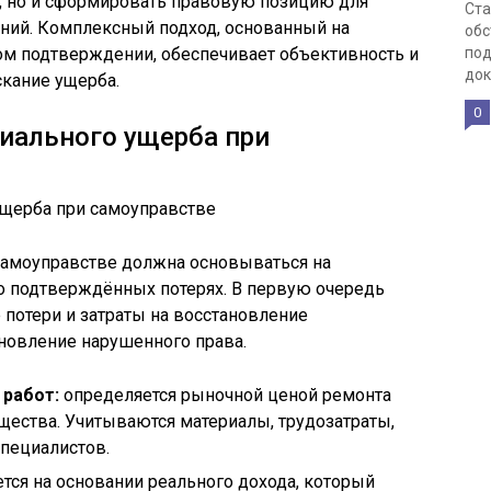
, но и сформировать правовую позицию для
Ста
ий. Комплексный подход, основанный на
обс
ом подтверждении, обеспечивает объективность и
под
док
кание ущерба.
0
иального ущерба при
самоуправстве должна основываться на
о подтверждённых потерях. В первую очередь
потери и затраты на восстановление
новление нарушенного права.
 работ:
определяется рыночной ценой ремонта
ества. Учитываются материалы, трудозатраты,
специалистов.
тся на основании реального дохода, который