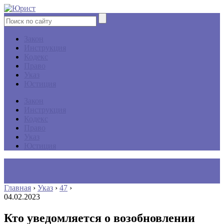
Закон
Инструкция
Кодекс
Право
Указ
Юстиция
Закон
Инструкция
Кодекс
Право
Указ
Юстиция
Главная
›
Указ
›
47
›
04.02.2023
Кто уведомляется о возобновлении