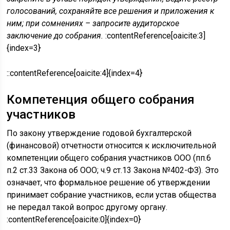
голосований, сохраняйте все решения и приложения к
ним; при сомнениях – запросите аудиторское
заключение до собрания.
:contentReference[oaicite:3]
{index=3}
::contentReference[oaicite:4]{index=4}
Компетенция общего собрания
участников
По закону утверждение годовой бухгалтерской
(финансовой) отчетности относится к исключительной
компетенции общего собрания участников ООО (пп.6
п.2 ст.33 Закона об ООО; ч.9 ст.13 Закона №402-ФЗ). Это
означает, что формальное решение об утверждении
принимает собрание участников, если устав общества
не передал такой вопрос другому органу.
:contentReference[oaicite:0]{index=0}