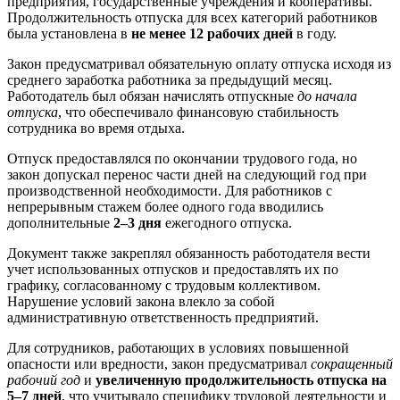
предприятия, государственные учреждения и кооперативы.
Продолжительность отпуска для всех категорий работников
была установлена в
не менее 12 рабочих дней
в году.
Закон предусматривал обязательную оплату отпуска исходя из
среднего заработка работника за предыдущий месяц.
Работодатель был обязан начислять отпускные
до начала
отпуска
, что обеспечивало финансовую стабильность
сотрудника во время отдыха.
Отпуск предоставлялся по окончании трудового года, но
закон допускал перенос части дней на следующий год при
производственной необходимости. Для работников с
непрерывным стажем более одного года вводились
дополнительные
2–3 дня
ежегодного отпуска.
Документ также закреплял обязанность работодателя вести
учет использованных отпусков и предоставлять их по
графику, согласованному с трудовым коллективом.
Нарушение условий закона влекло за собой
административную ответственность предприятий.
Для сотрудников, работающих в условиях повышенной
опасности или вредности, закон предусматривал
сокращенный
рабочий год
и
увеличенную продолжительность отпуска на
5–7 дней
, что учитывало специфику трудовой деятельности и