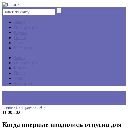
Закон
Инструкция
Кодекс
Право
Указ
Юстиция
Закон
Инструкция
Кодекс
Право
Указ
Юстиция
Главная
›
Право
›
39
›
11.09.2025
Когда впервые вводились отпуска для