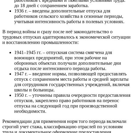
работников с вредными и тяжелыми условиями труда:
до 18 дней с сохранением заработка.
1936 г. – введены дополнительные отпуска для
работников сельского хозяйства в сезонные периоды,
учитывая интенсивность работы в полевых условиях.
В период войны и сразу после неё законодательство о
трудовых отпусках адаптировалось к экономической ситуации
и восстановлению промышленности:
1941–1945 гг. – отпускная система смягчена для
воюющих предприятий, при этом рабочие на
оборонных объектах получали дополнительные дни
отдыха после интенсивного периода работы.
1947 г. – введение нормы, позволяющей предоставлять
отпуск с сохранением места работы и средней зарплаты
для сотрудников государственных учреждений, включая
школы и больницы.
1950 г. – уточнены правила очередности предоставления
отпусков, закреплено право работников на перенос
отпуска на следующий год при производственной
необходимости.
Рекомендации для применения норм того периода включали
строгий учет стажа, классификацию отраслей по условиям
труда и документальное оформление предоставления