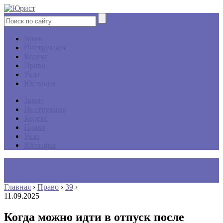
Закон
Инструкция
Кодекс
Право
Указ
Юстиция
Закон
Инструкция
Кодекс
Право
Указ
Юстиция
Главная
›
Право
›
39
›
11.09.2025
Когда можно идти в отпуск после