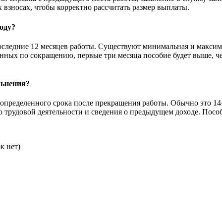
 взносах, чтобы корректно рассчитать размер выплаты.
году?
 последние 12 месяцев работы. Существуют минимальная и макси
енных по сокращению, первые три месяца пособие будет выше, 
льнения?
е определенного срока после прекращения работы. Обычно это 14
о трудовой деятельности и сведения о предыдущем доходе. Посо
к нет)