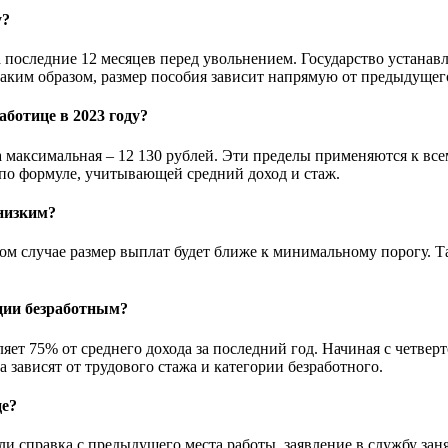
у?
а последние 12 месяцев перед увольнением. Государство устанавл
ким образом, размер пособия зависит напрямую от предыдущего 
ботице в 2023 году?
а максимальная – 12 130 рублей. Эти пределы применяются к все
по формуле, учитывающей средний доход и стаж.
 низким?
этом случае размер выплат будет ближе к минимальному порогу. 
ации безработным?
яет 75% от среднего дохода за последний год. Начиная с четверт
 зависят от трудового стажа и категории безработного.
це?
и справка с предыдущего места работы, заявление в службу заня