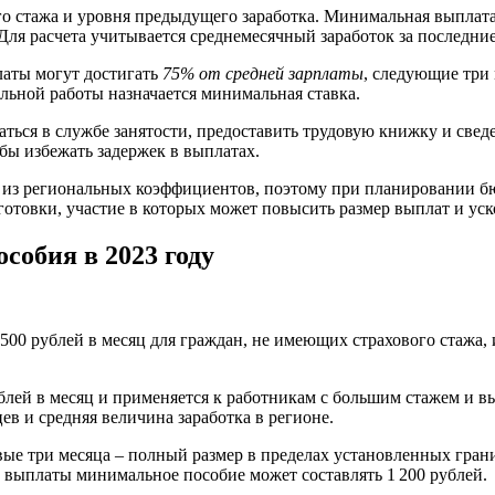
ого стажа и уровня предыдущего заработка. Минимальная выплат
ля расчета учитывается среднемесячный заработок за последние
латы могут достигать
75% от средней зарплаты
, следующие три
ьной работы назначается минимальная ставка.
ься в службе занятости, предоставить трудовую книжку и сведе
обы избежать задержек в выплатах.
дя из региональных коэффициентов, поэтому при планировании 
отовки, участие в которых может повысить размер выплат и уск
обия в 2023 году
500 рублей в месяц для граждан, не имеющих страхового стажа, и
блей в месяц и применяется к работникам с большим стажем и в
в и средняя величина заработка в регионе.
вые три месяца – полный размер в пределах установленных гра
в выплаты минимальное пособие может составлять 1 200 рублей.