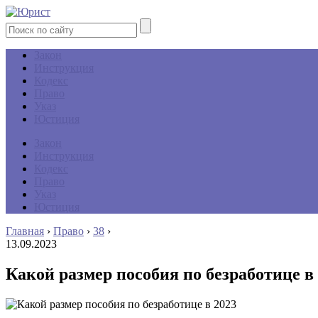
Закон
Инструкция
Кодекс
Право
Указ
Юстиция
Закон
Инструкция
Кодекс
Право
Указ
Юстиция
Главная
›
Право
›
38
›
13.09.2023
Какой размер пособия по безработице в