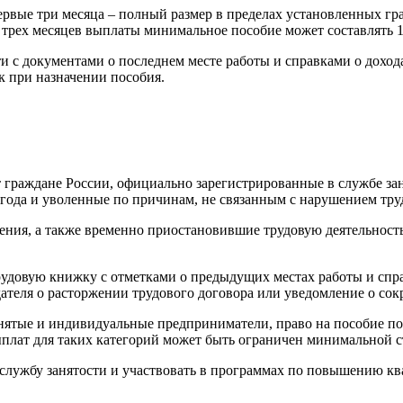
ти с документами о последнем месте работы и справками о доход
к при назначении пособия.
т граждане России, официально зарегистрированные в службе за
ва года и уволенные по причинам, не связанным с нарушением тр
ения, а также временно приостановившие трудовую деятельность
удовую книжку с отметками о предыдущих местах работы и справ
дателя о расторжении трудового договора или уведомление о со
нятые и индивидуальные предприниматели, право на пособие п
выплат для таких категорий может быть ограничен минимальной с
 службу занятости и участвовать в программах по повышению к