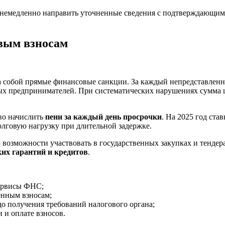
 немедленно направить уточненные сведения с подтверждающи
овым взносам
 за собой прямые финансовые санкции. За каждый непредставле
х предпринимателей. При систематических нарушениях сумма 
во начислить
пени за каждый день просрочки
. На 2025 год ста
олговую нагрузку при длительной задержке.
ю возможности участвовать в государственных закупках и тенд
ких гарантий и кредитов
.
сервисы ФНС;
енным взносам;
о получения требований налогового органа;
 и оплате взносов.