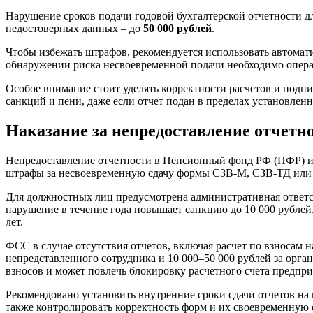
Нарушение сроков подачи годовой бухгалтерской отчетности 
недостоверных данных – до
50 000 рублей
.
Чтобы избежать штрафов, рекомендуется использовать автомат
обнаружении риска несвоевременной подачи необходимо операт
Особое внимание стоит уделять корректности расчетов и под
санкций и пени, даже если отчет подан в пределах установлен
Наказание за непредоставление отчет
Непредоставление отчетности в Пенсионный фонд РФ (ПФР) и 
штрафы за несвоевременную сдачу формы СЗВ-М, СЗВ-ТД или от
Для должностных лиц предусмотрена административная ответст
нарушение в течение года повышает санкцию до 10 000 рублей.
лет.
ФСС в случае отсутствия отчетов, включая расчет по взносам н
непредставленного сотрудника и 10 000–50 000 рублей за орг
взносов и может повлечь блокировку расчетного счета предпри
Рекомендовано установить внутренние сроки сдачи отчетов на
также контролировать корректность форм и их своевременную 