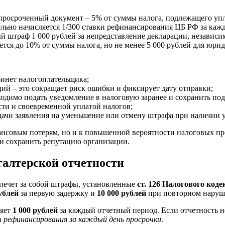
росроченный документ – 5% от суммы налога, подлежащего уплат
льно начисляется 1/300 ставки рефинансирования ЦБ РФ за каж
штраф 1 000 рублей за непредставление декларации, независим
тся до 10% от суммы налога, но не менее 5 000 рублей для юри
бинет налогоплательщика;
ий – это сокращает риск ошибки и фиксирует дату отправки;
одимо подать уведомление в налоговую заранее и сохранить п
ти и своевременной уплатой налогов;
дачи заявления на уменьшение или отмену штрафа при наличии 
ансовым потерям, но и к повышенной вероятности налоговых пр
и сохранить репутацию организации.
галтерской отчетности
влечет за собой штрафы, установленные
ст. 126 Налогового код
ублей
за первую задержку и
10 000 рублей
при повторном наруше
ляет
1 000 рублей
за каждый отчетный период. Если отчетность н
ки рефинансирования за каждый день просрочки
.