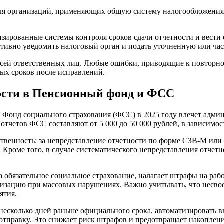
для организаций, применяющих общую систему налогообложения
изированные системы контроля сроков сдачи отчетности и вест
ивно уведомить налоговый орган и подать уточненную или част
писей ответственных лиц. Любые ошибки, приводящие к повторн
ных сроков после исправлений.
ности в Пенсионный фонд и ФСС
Фонд социального страхования (ФСС) в 2025 году влечет адми
четов ФСС составляют от 5 000 до 50 000 рублей, в зависимос
венность: за непредставление отчетности по форме СЗВ-М или С
 Кроме того, в случае систематического непредставления отчет
а обязательное социальное страхование, налагает штрафы на рабо
анизацию при массовых нарушениях. Важно учитывать, что несво
ятия.
 несколько дней раньше официального срока, автоматизировать
отправку. Это снижает риск штрафов и предотвращает накоплен