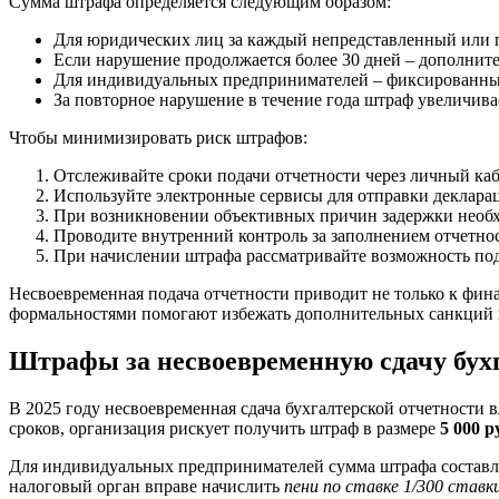
Сумма штрафа определяется следующим образом:
Для юридических лиц за каждый непредставленный или п
Если нарушение продолжается более 30 дней – дополните
Для индивидуальных предпринимателей – фиксированный 
За повторное нарушение в течение года штраф увеличивае
Чтобы минимизировать риск штрафов:
Отслеживайте сроки подачи отчетности через личный ка
Используйте электронные сервисы для отправки декларац
При возникновении объективных причин задержки необх
Проводите внутренний контроль за заполнением отчетнос
При начислении штрафа рассматривайте возможность по
Несвоевременная подача отчетности приводит не только к фин
формальностями помогают избежать дополнительных санкций 
Штрафы за несвоевременную сдачу бух
В 2025 году несвоевременная сдача бухгалтерской отчетности 
сроков, организация рискует получить штраф в размере
5 000 р
Для индивидуальных предпринимателей сумма штрафа состав
налоговый орган вправе начислить
пени по ставке 1/300 став