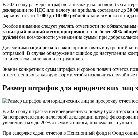
В 2025 году размеры штрафов за несдачу налоговой, бухгалте
декларации по НДС или налогу на прибыль составляет до
30 0
варьируются от
1 000 до 10 000 рублей
в зависимости от вида о
Особое внимание следует уделять отчетности по обязательным
за каждый полный месяц просрочки
, но не более
30% общей
рублей
без возможности уменьшения суммы при добровольной 
Для минимизации рисков важно организовать внутренний контр
отправкой. В случае обнаружения ошибок до наступления конт
количеством филиалов и сотрудников.
Знание конкретных сумм штрафов и сроков подачи отчетов позв
ответственных за каждую форму, чтобы исключить случайные 
Размер штрафов для юридических лиц з
В 2025 году штраф за несвоевременную подачу бухгалтерской от
За непредставление налоговой декларации штраф фиксированны
увеличиваться до 20 % от суммы налога, подлежащего уплате.
При задержке сдачи отчетов в Пенсионный фонд и Фонд социаль