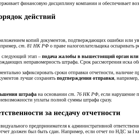
ерживает финансовую дисциплину компании и обеспечивает возм
орядок действий
риложением копий документов, подтверждающих ошибки или у
например,
ст. 81 НК РФ
о праве налогоплательщика оспаривать 
, следующий этап –
подача жалобы в вышестоящий орган или 
верждающих неправомерность штрафа. Срок рассмотрения иска о
ентально зафиксировать сроки отправки отчетности, наличие пр
кументов лучше сохранять
подтверждения отправки
, например
ньшения штрафа
на основании
ст. 76 НК РФ
, если нарушение 
м невозможности уплаты полной суммы штрафа сразу.
тственности за несдачу отчетности
видуального предпринимателя к административной ответственно
отчет должен был быть сдан. Например, если отчет по НДС за I кв