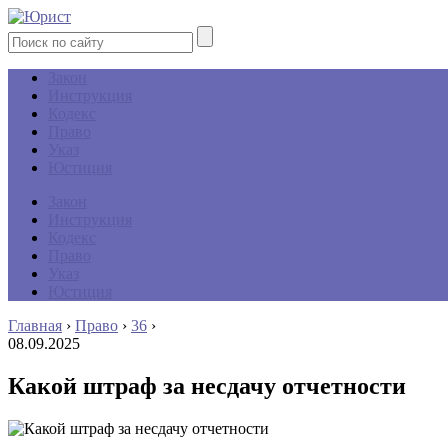
Закон
Инструкция
Кодекс
Право
Указ
Юстиция
Закон
Инструкция
Кодекс
Право
Указ
Юстиция
Главная
›
Право
›
36
›
08.09.2025
Какой штраф за несдачу отчетности