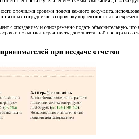
ответственности с увеличением суммы взыскания до 50 000 руб
ности с точными сроками подачи каждого документа, использов
тственных сотрудников за проверку корректности и своевременн
мент с опозданием и одновременно подать объяснительную, что в
осрочки повышают вероятность дополнительной проверки со ст
принимателей при несдаче отчетов