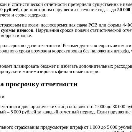
рской и статистической отчетности претерпели существенные из
00 рублей
, при повторном нарушении в течение года – до
50 000
тчета и срока задержки.
 страховым взносам: несвоевременная сдача РСВ или формы 4-Ф
 суммы взносов
. Нарушения сроков подачи статистической отче
корректировке.
оль сроков сдачи отчетности. Рекомендуется внедрять автомати
рольного срока возможна корректировка без наложения штрафа, ч
оляет планировать бюджет и избегать дополнительных расходов.
пропуски и минимизировать финансовые потери.
а просрочку отчетности
четности для юридических лиц составляет от 5 000 до 30 000 ру
й – 5 000 рублей за каждый отчетный период. Если нарушение п
ного страхования предусмотрен штраф от 1 000 до 5 000 рублей