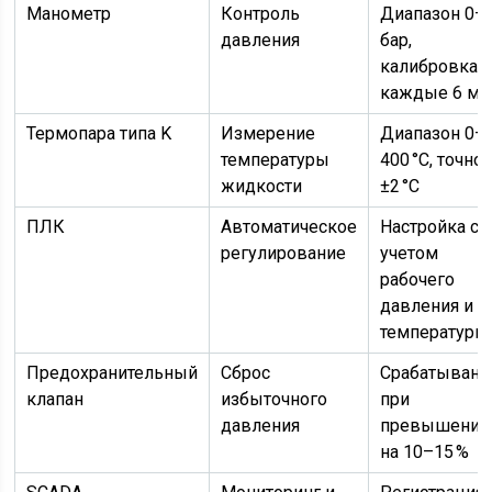
Манометр
Контроль
Диапазон 0–
давления
бар,
калибровка
каждые 6 ме
Термопара типа K
Измерение
Диапазон 0–
температуры
400 °C, точно
жидкости
±2 °C
ПЛК
Автоматическое
Настройка с
регулирование
учетом
рабочего
давления и
температуры
Предохранительный
Сброс
Срабатывани
клапан
избыточного
при
давления
превышении
на 10–15 %