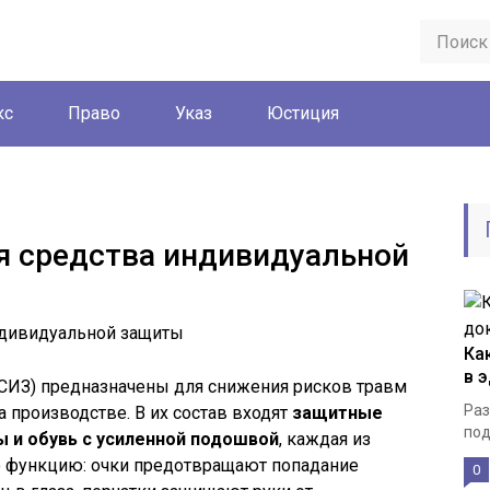
кс
Право
Указ
Юстиция
я средства индивидуальной
Ка
в 
СИЗ) предназначены для снижения рисков травм
Раз
 производстве. В их состав входят
защитные
под
ры и обувь с усиленной подошвой
, каждая из
 функцию: очки предотвращают попадание
0