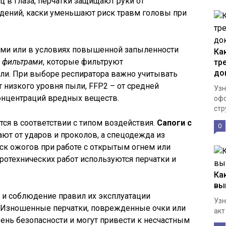
ц в глаза, перчатки защищают руки от
дений, каски уменьшают риск травм головы при
ами или в условиях повышенной запыленности
Ка
с фильтрами
, которые фильтруют
тр
до
ли. При выборе респиратора важно учитывать
 низкого уровня пыли, FFP2 – от средней
Узн
концентраций вредных веществ.
офо
стру
ся в соответствии с типом воздействия.
Сапоги с
0
т от ударов и проколов, а спецодежда из
ск ожогов при работе с открытым огнем или
ротехнических работ используются перчатки и
Ка
вы
 и соблюдение правил их эксплуатации
Узн
Изношенные перчатки, поврежденные очки или
акт
нь безопасности и могут привести к несчастным