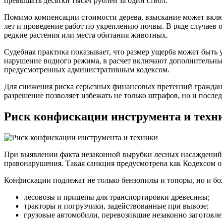
превышать десятки тысяч рублей за один ствол.
Помимо компенсации стоимости дерева, взыскание может вклю
лет и проведение работ по укреплению почвы. В ряде случаев 
редкие растения или места обитания животных.
Судебная практика показывает, что размер ущерба может быть 
нарушение водного режима, в расчет включают дополнительные
предусмотренных административным кодексом.
Для снижения риска серьезных финансовых претензий граждан
разрешение позволяет избежать не только штрафов, но и посл
Риск конфискации инструмента и техн
При выявлении факта незаконной вырубки лесных насаждений о
правонарушения. Такая санкция предусмотрена как Кодексом о
Конфискации подлежат не только бензопилы и топоры, но и бо
лесовозы и прицепы для транспортировки древесины;
тракторы и погрузчики, задействованные при вывозе;
грузовые автомобили, перевозившие незаконно заготовле