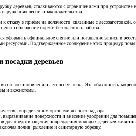
убку деревьев, сталкиваются с ограничениями при устройстве н
о нарушениях лесного законодательства.
к отказу в приёме на должности, связанные с лесозаготовкой, о
 ценят соблюдение норм и безопасность работы.
ся оформить официальное снятие или погашение записи в реест
ми ресурсами. Подтверждённое соблюдение этих процедур повыш
и посадки деревьев
о по восстановлению лесного участка. Эта обязанность закрепле
вы и экосистемы.
ичестве, определенном органами лесного надзора.
ы, выравнивание поверхности и внесение удобрений для повыше
ов для предотвращения повреждения молодых деревьев животны
 включая полив, рыхление и санитарную обрезку.