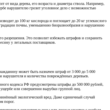
 от вида дерева, его возраста и диаметра ствола. Например,
щербе нарушителю грозит уголовное дело с возможностью
зводит до 100 кг кислорода и поглощает до 20 кг углекислого
 деградации почвы, уменьшению биоразнообразия и нарушению
го разрешения. Это позволит избежать штрафов и сохранить
есину у легальных поставщиков.
ажданину может быть назначен штраф от 3 000 до 5 000
рии нарушителя и количества повреждённых деревьев.
овного кодекса РФ предусмотрены штрафы до 500 000 рублей,
ом ущербе или совершении вырубки группой лиц.
ичинённый экологический вред. Даже единичный случай
м порог.
территория в охраняемые зоны или лесные участки с особым