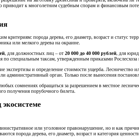
то приводит к многолетним судебным спорам и финансовым пот
ия
им критериям: порода дерева, его диаметр, возраст и статус те
рника или мелкого дерева на окраине.
лей
, для должностных лиц – от
20 000 до 40 000 рублей
, для юри
я по специальным таксам, утвержденным приказами Рослесхоза 
ние экспертизы и определение стоимости ущерба. Лесничество 
уд или административный орган. Только после вынесения постано
 любых сомнениях обращаться за разрешением в местное леснич
го получения порубочного билета.
 экосистеме
дминистративное или уголовное правонарушение, но и как прич
аются порода дерева, его диаметр, возраст и категория ценнос