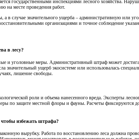
яется государственными инспекциями лесного хозяйства. Наруш
ию на месте проведения работ.
, а в случае значительного ущерба – административную или уг
восстановительными организациями и точное соблюдение указан
ва в лесу?
ые и уголовные меры. Административный штраф может достигать
есла значительный ущерб экосистеме или использовалась специал
учаях, лишение свободы.
 экологической роли и объема нанесенного вреда. Эксперты лесно
еры по защите местной флоры и фауны. Расчеты фиксируются до
, чтобы избежать штрафа?
езаконную вырубку. Работа по восстановлению леса должна про
. Нарушитель может участвовать в восстановительных работах, 