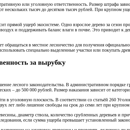
тративную или уголовную ответственность. Размер штрафа зависит
 от нескольких тысяч до десятков тысяч рублей. При крупном у
 прямой ущерб экосистеме. Одно взрослое дерево за сезон прои
ь воздух и поддерживать баланс влаги в почве. Это приводит к
т обращаться в местное лесничество для получения официально
спользовать специально выделенные участки или покупать древ
венность за вырубку
шение лесного законодательства. В административном порядке гр
еских – до 500 000 рублей. Размер наказания зависит от катего
ти в уголовную плоскость. В соответствии со статьёй 260 Угол
 двух лет либо лишение свободы на срок до семи лет при крупн
евесины, диаметр ствола, количество срубленных деревьев и пр
следования, если сумма ущерба превышает установленный законо
 разрешение на заготовку древесины и проверять, включена ли 