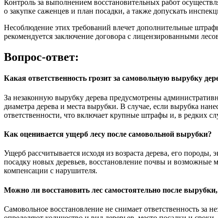
Контроль за выполнением восстановительных работ осуществл
о закупке саженцев и план посадки, а также допускать инспекц
Несоблюдение этих требований влечет дополнительные штрафы
рекомендуется заключение договора с лицензированными лесо
Вопрос-ответ:
Какая ответственность грозит за самовольную вырубку дере
За незаконную вырубку дерева предусмотрены административн
диаметра дерева и места вырубки. В случае, если вырубка нан
ответственности, что включает крупные штрафы и, в редких сл
Как оценивается ущерб лесу после самовольной вырубки?
Ущерб рассчитывается исходя из возраста дерева, его породы,
посадку новых деревьев, восстановление почвы и возможные м
компенсации с нарушителя.
Можно ли восстановить лес самостоятельно после вырубки
Самовольное восстановление не снимает ответственность за н
определяют количество и вид деревьев, место посадки и сроки