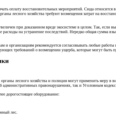
чать оплату восстановительных мероприятий. Сюда относится в
органы лесного хозяйства требуют возмещения затрат на восстан
увеличен при доказанном вреде экосистеме в целом. Так, если 
 расходы на устранение последствий. Нередко общая сумма взы
ам и организациям рекомендуется согласовывать любые работы
едующих требований о возмещении ущерба, которые могут быть пр
ики
рганы лесного хозяйства и полиция могут применить меру в ви
б административных правонарушениях, так и Уголовным кодексо
лее дорогостоящее оборудование:
нный лес.