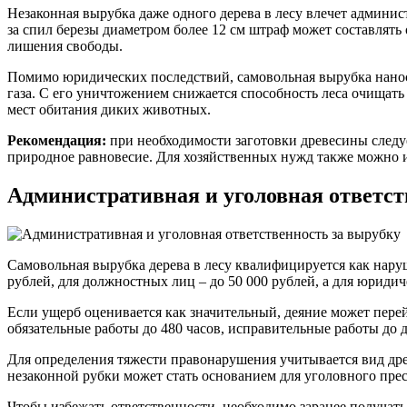
Незаконная вырубка даже одного дерева в лесу влечет админис
за спил березы диаметром более 12 см штраф может составлять
лишения свободы.
Помимо юридических последствий, самовольная вырубка наносит
газа. С его уничтожением снижается способность леса очищат
мест обитания диких животных.
Рекомендация:
при необходимости заготовки древесины следуе
природное равновесие. Для хозяйственных нужд также можно и
Административная и уголовная ответст
Самовольная вырубка дерева в лесу квалифицируется как нару
рублей, для должностных лиц – до 50 000 рублей, а для юридич
Если ущерб оценивается как значительный, деяние может перей
обязательные работы до 480 часов, исправительные работы до
Для определения тяжести правонарушения учитывается вид др
незаконной рубки может стать основанием для уголовного пре
Чтобы избежать ответственности, необходимо заранее получать