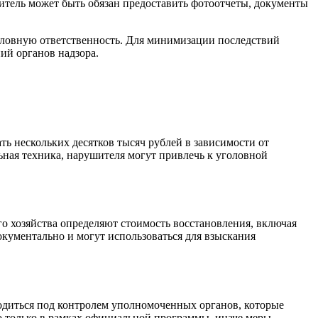
итель может быть обязан предоставить фотоотчеты, документы
оловную ответственность. Для минимизации последствий
ий органов надзора.
 нескольких десятков тысяч рублей в зависимости от
ьная техника, нарушителя могут привлечь к уголовной
го хозяйства определяют стоимость восстановления, включая
кументально и могут использоваться для взыскания
водиться под контролем уполномоченных органов, которые
но только в рамках официальной программы, иначе меры