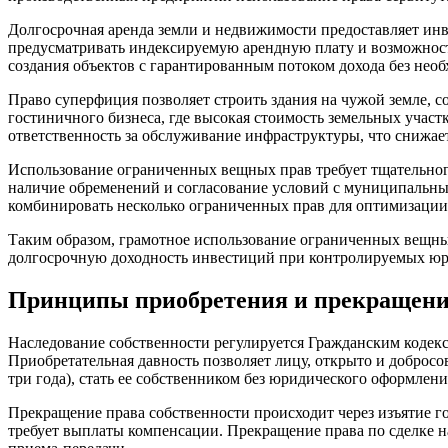
Долгосрочная аренда земли и недвижимости предоставляет ин
предусматривать индексируемую арендную плату и возможност
создания объектов с гарантированным потоком дохода без нео
Право суперфиция позволяет строить здания на чужой земле, 
гостиничного бизнеса, где высокая стоимость земельных участ
ответственность за обслуживание инфраструктуры, что снижа
Использование ограниченных вещных прав требует тщательног
наличие обременений и согласование условий с муниципальны
комбинировать несколько ограниченных прав для оптимизации
Таким образом, грамотное использование ограниченных вещных
долгосрочную доходность инвестиций при контролируемых юр
Принципы приобретения и прекращения
Наследование собственности регулируется Гражданским кодексо
Приобретательная давность позволяет лицу, открыто и доброс
три года), стать ее собственником без юридического оформлени
Прекращение права собственности происходит через изъятие го
требует выплаты компенсации. Прекращение права по сделке н