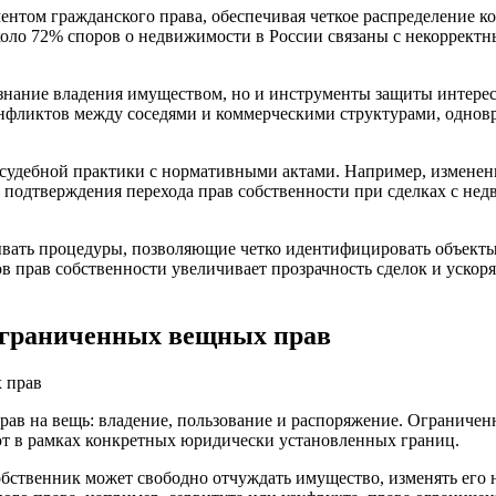
ентом гражданского права, обеспечивая четкое распределение 
оло 72% споров о недвижимости в России связаны с некоррект
изнание владения имуществом, но и инструменты защиты интере
онфликтов между соседями и коммерческими структурами, однов
судебной практики с нормативными актами. Например, изменен
подтверждения перехода прав собственности при сделках с нед
ывать процедуры, позволяющие четко идентифицировать объекты
 прав собственности увеличивает прозрачность сделок и ускоря
 ограниченных вещных прав
рав на вещь: владение, пользование и распоряжение. Ограничен
ют в рамках конкретных юридически установленных границ.
бственник может свободно отчуждать имущество, изменять его н