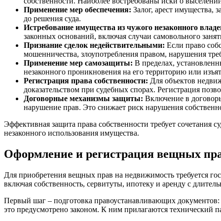
собственности. Наиболее востребованы иски о выселени
Применение мер обеспечения:
Залог, арест имущества, 
до решения суда.
Истребование имущества из чужого незаконного владе
законных оснований, включая случаи самовольного занят
Признание сделок недействительными:
Если право собс
мошенничества, злоупотребления правом, нарушения тре
Применение мер самозащиты:
В пределах, установленн
незаконного проникновения на его территорию или изъя
Регистрация права собственности:
Для объектов недвиж
доказательством при судебных спорах. Регистрация позво
Договорные механизмы защиты:
Включение в договоры 
нарушение прав. Это снижает риск нарушения собственно
Эффективная защита права собственности требует сочетания с
незаконного использования имущества.
Оформление и регистрация вещных пр
Для приобретения вещных прав на недвижимость требуется гос
включая собственность, сервитуты, ипотеку и аренду с длител
Первый шаг – подготовка правоустанавливающих документов: 
это предусмотрено законом. К ним прилагаются технический па