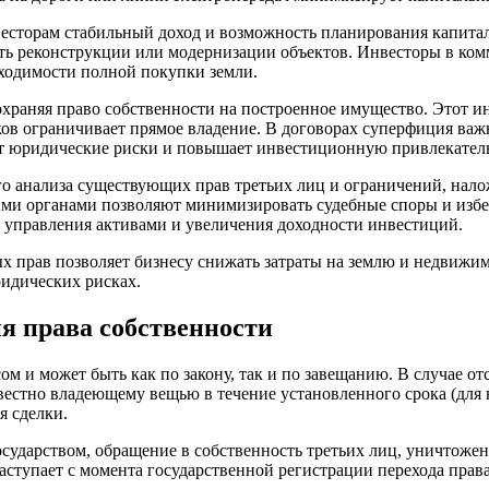
весторам стабильный доход и возможность планирования капита
ь реконструкции или модернизации объектов. Инвесторы в ком
бходимости полной покупки земли.
сохраняя право собственности на построенное имущество. Этот 
ков ограничивает прямое владение. В договорах суперфиция важ
ет юридические риски и повышает инвестиционную привлекатель
о анализа существующих прав третьих лиц и ограничений, нало
ми органами позволяют минимизировать судебные споры и избеж
 управления активами и увеличения доходности инвестиций.
 прав позволяет бизнесу снижать затраты на землю и недвижим
идических рисках.
 права собственности
м и может быть как по закону, так и по завещанию. В случае от
овестно владеющему вещью в течение установленного срока (для 
я сделки.
сударством, обращение в собственность третьих лиц, уничтожен
аступает с момента государственной регистрации перехода пра