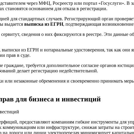
дставителем через МФЦ, Росреестр или портал «Госуслуги». В з
х становятся основанием для отказа в регистрации.
 дней для стандартных случаев. Регистрирующий орган проверяе
ры выдается
выписка из ЕГРН
, подтверждающая возникновение
 сервитут, сведения о них фиксируются в реестре. Эти данные о
выписки из ЕГРН и нотариальные удостоверения, так как они я
и прав в суде.
е граждане, требуется дополнительное согласие органов юстици
ований делает регистрацию недействительной.
ки или незаконные обременения и своевременно принимать меры
рав для бизнеса и инвестиций
уперфиций, предоставляют компаниям гибкие инструменты для у
 к коммуникациям или инфраструктуре, снижая затраты на строи
 на дороги или линии электропередач минимизирует капитальны