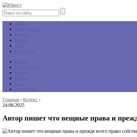
Закон
Инструкция
Кодекс
Право
Указ
Юстиция
Закон
Инструкция
Кодекс
Право
Указ
Юстиция
Главная
›
Кодекс
›
24.08.2025
Автор пишет что вещные права и прежд