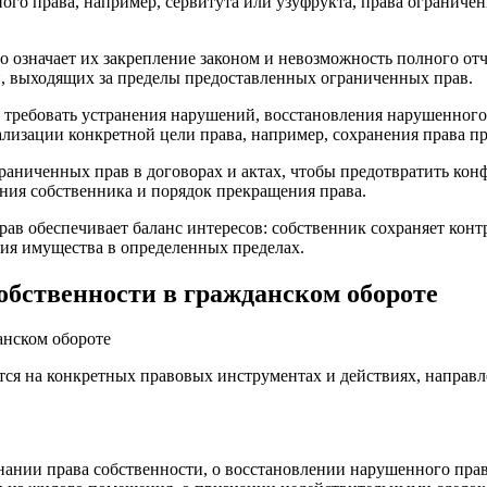
ного права, например, сервитута или узуфрукта, права огранич
 означает их закрепление законом и невозможность полного отч
й, выходящих за пределы предоставленных ограниченных прав.
 требовать устранения нарушений, восстановления нарушенного
ализации конкретной цели права, например, сохранения права п
аниченных прав в договорах и актах, чтобы предотвратить кон
ения собственника и порядок прекращения права.
ав обеспечивает баланс интересов: собственник сохраняет кон
ия имущества в определенных пределах.
бственности в гражданском обороте
тся на конкретных правовых инструментах и действиях, направ
нании права собственности, о восстановлении нарушенного пра