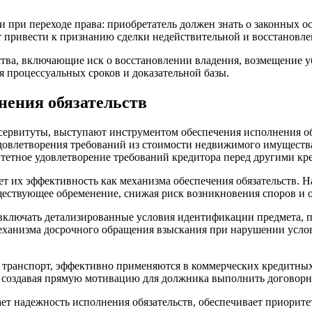
 при переходе права: приобретатель должен знать о законных ос
привести к признанию сделки недействительной и восстановле
тва, включающие иск о восстановлении владения, возмещение у
 процессуальных сроков и доказательной базы.
нения обязательств
 сервитуты, выступают инструментом обеспечения исполнения об
удовлетворения требований из стоимости недвижимого имуществ
тетное удовлетворение требований кредитора перед другими кр
т их эффективность как механизма обеспечения обязательств. На
ествующее обременение, снижая риск возникновения споров и о
включать детализированные условия идентификации предмета, п
еханизма досрочного обращения взыскания при нарушении услов
 транспорт, эффективно применяются в коммерческих кредитных
, создавая прямую мотивацию для должника выполнить договорн
ет надежность исполнения обязательств, обеспечивает приорите