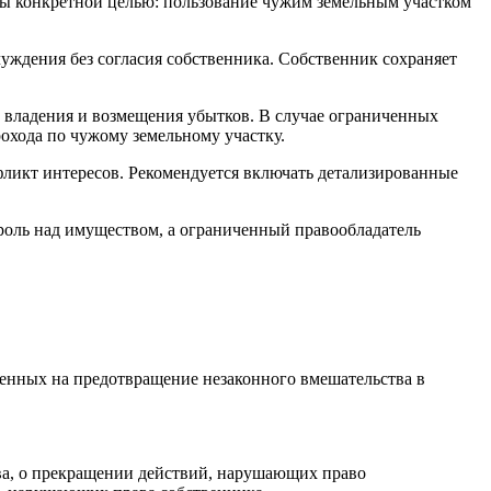
ены конкретной целью: пользование чужим земельным участком
уждения без согласия собственника. Собственник сохраняет
 владения и возмещения убытков. В случае ограниченных
рохода по чужому земельному участку.
фликт интересов. Рекомендуется включать детализированные
троль над имуществом, а ограниченный правообладатель
ленных на предотвращение незаконного вмешательства в
ва, о прекращении действий, нарушающих право