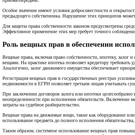
приема-передачи.
Особое значение имеют условия добросовестности и открытости
предыдущего собственника. Нарушение этих принципов может 
Для защиты права собственности законом предусмотрены средс
Эффективное применение этих мер требует точного соблюдения
Роль вещных прав в обеспечении испол
Вещные права, включая право собственности, ипотеку, залог и
вещами. На практике ипотека позволяет кредитору требовать 
Аналогично, залог движимого имущества обеспечивает приори
Регистрация вещных прав в государственных реестрах усиливае
недвижимости в ЕГРН позволяет третьим лицам учитывать сущ
При заключении договоров залога или ипотеки целесообразно 
неопределенности при исполнении обязательств. Включение м
затраты на судебное разбирательство.
Вещные права на движимые вещи, такие как оборудование или
использование предмета до полного исполнения обязательства
Таким образом, системное использование вещных прав повыша