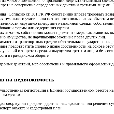
и из жилого помещения, о признании недействительными сделок
запрет на совершение определенных действий третьими лицами.
ния:
Согласно ст. 301 ГК РФ собственник вправе требовать возв
ия земельного участка или незаконного пользования объектом н
твенности нарушено вследствие незаконной сделки, собственник
бований формы или содержания сделки.
ых законом, собственник может применить меры самозащиты, в
тию имущества, не нарушающие законные права других лиц.
имости и транспортных средств обязательная государственная р
ляет предотвратить споры о праве собственности на основе отсут
условий о запрете передачи имущества третьим лицам без соглас
сти в гражданском обороте.
удебных действий, мер обеспечения и правильного оформления д
ав на недвижимость
ударственная регистрация в Едином государственном реестре не
ьным сроком.
договор купли-продажи, дарения, наследования или решение су
спорт объекта и кадастровый план.