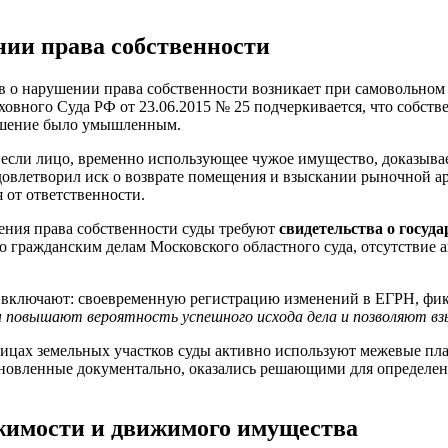
нии права собственности
в о нарушении права собственности возникает при самовольном 
ного Суда РФ от 23.06.2015 № 25 подчеркивается, что собстве
рушение было умышленным.
если лицо, временно использующее чужое имущество, доказывае
довлетворил иск о возврате помещения и взыскании рыночной ар
 от ответственности.
дения права собственности суды требуют
свидетельства о госуд
по гражданским делам Московского областного суда, отсутствие
и включают: своевременную регистрацию изменений в ЕГРН, фи
повышают вероятность успешного исхода дела и позволяют взыс
аницах земельных участков суды активно используют межевые пл
ановленные документально, оказались решающими для определен
жимости и движимого имущества