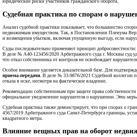
юридические риски участников гражданского оборота.
Судебная практика по спорам о наруше
Анализ судебной практики показывает, что большинство споро
недвижимым имуществом. Так, в Постановлении Пленума Верхов
и возмещения убытков, включая упущенную выгоду, если на
Суды последовательно применяют принцип добросовестности: 
В деле № А40-123456/2020 Арбитражного суда г. Москвы суд у
что отказ собственника от контроля не освобождает нарушителя
Особое внимание уделяется доказательной базе. Для подтверж
приема-передачи
. В деле № 33-9876/2021 Судебной коллегии 
отказа в иске, несмотря на фактическое владение.
Рекомендации собственникам при защите права собственност
официальное уведомление нарушителя о нарушении.
Эти меры 
Судебная практика также демонстрирует, что при спорах о гр
4567/2019 Арбитражного суда Санкт-Петербурга границы, уст
квадратного метра.
Влияние вещных прав на оборот недви