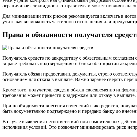
Риск утраты контроля над финансовыми ресурсами особенно кри
ограничивает ликвидность отправителя и может повлиять на о
Для минимизации этих рисков рекомендуется включать в догово
учитывая возможность частичного исполнения или предусмотр
Права и обязанности получателя средст
Получатель средств по аккредитиву с обязательным согласием
вправе требовать подтверждения от банка об открытии аккред
Получатель обязан предоставить документы, строго соответст
основанием для отказа в выплате. Важно заранее сверять пере
Кроме того, получатель средств обязан своевременно информи
требования может привести к задержкам или отказу в выплате.
При необходимости внесения изменений в аккредитив, получате
быть документально подтверждено и передано банку до внесен
В случае выявления несоответствий или сомнительных действи
исполнения условий. Это позволяет минимизировать риск не