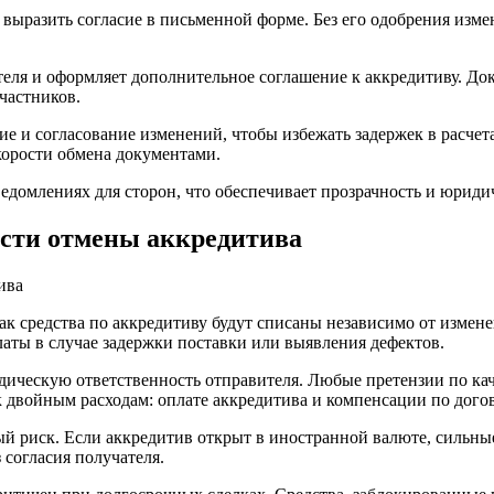
выразить согласие в письменной форме. Без его одобрения измен
теля и оформляет дополнительное соглашение к аккредитиву. Д
частников.
е и согласование изменений, чтобы избежать задержек в расчета
скорости обмена документами.
ведомлениях для сторон, что обеспечивает прозрачность и юрид
ости отмены аккредитива
к средства по аккредитиву будут списаны независимо от измене
аты в случае задержки поставки или выявления дефектов.
ческую ответственность отправителя. Любые претензии по качес
 к двойным расходам: оплате аккредитива и компенсации по догов
 риск. Если аккредитив открыт в иностранной валюте, сильные
 согласия получателя.