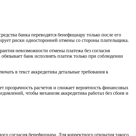
редства банка переводятся бенефициару только после его
зирует риски односторонней отмены со стороны плательщика.
рантия невозможности отмены платежа без согласия
о обязывает банк исполнять платеж только при соблюдении
ючать в текст аккредитива детальные требования к
т прозрачность расчетов и снижает вероятность финансовых
ведомлений, чтобы механизм аккредитива работал без сбоев и
ного согласия бенефициара. Для корректного открытия такого