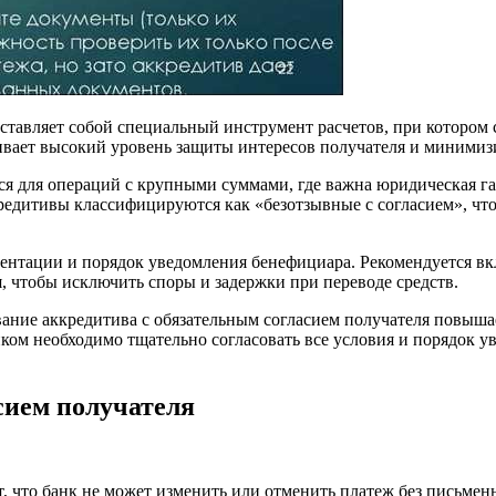
ставляет собой специальный инструмент расчетов, при котором с
чивает высокий уровень защиты интересов получателя и миними
 для операций с крупными суммами, где важна юридическая га
кредитивы классифицируются как «безотзывные с согласием», чт
нтации и порядок уведомления бенефициара. Рекомендуется вкл
, чтобы исключить споры и задержки при переводе средств.
ние аккредитива с обязательным согласием получателя повышае
нком необходимо тщательно согласовать все условия и порядок у
сием получателя
, что банк не может изменить или отменить платеж без письмен