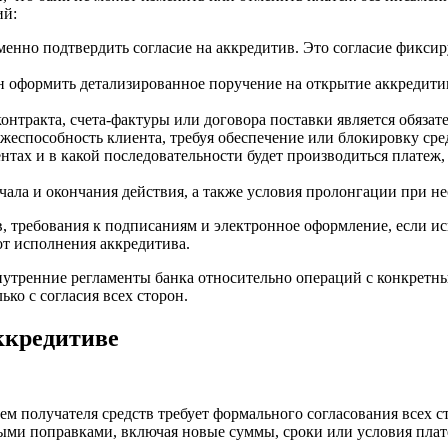
ий:
нно подтвердить согласие на аккредитив. Это согласие фиксир
н оформить детализированное поручение на открытие аккредитив
онтракта, счета-фактуры или договора поставки является обязат
жеспособность клиента, требуя обеспечение или блокировку сред
нтах и в какой последовательности будет производиться платеж
ачала и окончания действия, а также условия пролонгации при н
ов, требования к подписаниям и электронное оформление, если 
от исполнения аккредитива.
нутренние регламенты банка относительно операций с конкретн
ко с согласия всех сторон.
ккредитиве
м получателя средств требует формального согласования всех с
ыми поправками, включая новые суммы, сроки или условия плат