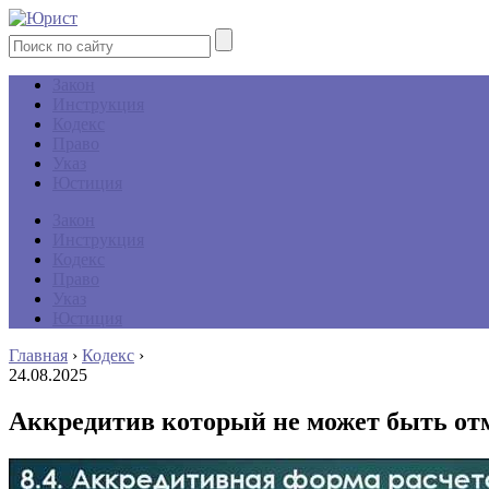
Закон
Инструкция
Кодекс
Право
Указ
Юстиция
Закон
Инструкция
Кодекс
Право
Указ
Юстиция
Главная
›
Кодекс
›
24.08.2025
Аккредитив который не может быть отм