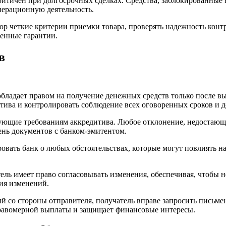
тичен при долгосрочных сделках. Средства, заблокированные в 
перационную деятельность.
р четкие критерии приемки товара, проверять надежность контр
енные гарантии.
в
 обладает правом на получение денежных средств только после 
итива и контролировать соблюдение всех оговоренных сроков и 
вующие требованиям аккредитива. Любое отклонение, недостающ
чень документов с банком-эмитентом.
ровать банк о любых обстоятельствах, которые могут повлиять 
ль имеет право согласовывать изменения, обеспечивая, чтобы н
ия изменений.
й со стороны отправителя, получатель вправе запросить письме
правомерной выплаты и защищает финансовые интересы.