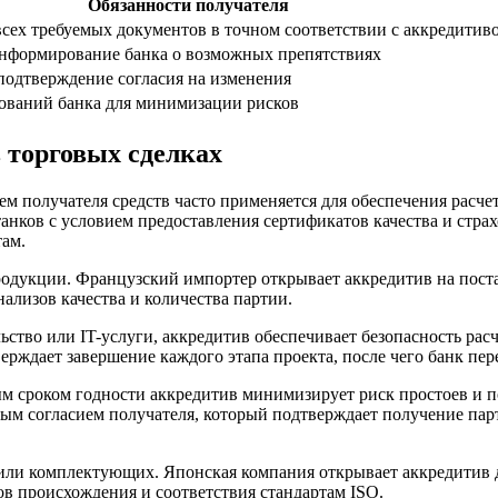
Обязанности получателя
сех требуемых документов в точном соответствии с аккредитив
нформирование банка о возможных препятствиях
подтверждение согласия на изменения
ований банка для минимизации рисков
 торговых сделках
м получателя средств часто применяется для обеспечения расче
анков с условием предоставления сертификатов качества и стра
там.
одукции. Французский импортер открывает аккредитив на постав
ализов качества и количества партии.
ьство или IT-услуги, аккредитив обеспечивает безопасность рас
верждает завершение каждого этапа проекта, после чего банк пер
ым сроком годности аккредитив минимизирует риск простоев и 
ным согласием получателя, который подтверждает получение па
или комплектующих. Японская компания открывает аккредитив 
ов происхождения и соответствия стандартам ISO.