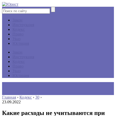
Закон
Инструкция
Кодекс
Право
Указ
Юстиция
Закон
Инструкция
Кодекс
Право
Указ
Юстиция
Главная
›
Кодекс
›
30
›
23.09.2022
Какие расходы не учитываются при