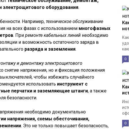
ают
техническое обслуживание, демонтаж,
 и электрощитового оборудования
.
бенности. Например,
техническое обслуживание
Ка
ия на всех фазах с использованием
многофазных
но
метров
. При
ремонте кабельных линий
необходимо
Как
золяции и возможность остаточного заряда в
удо
овательного
разряда и заземления
.
каки
0
онтажу и демонтажу электрощитового
ко снятие напряжения, но и фиксация положения
 выключателей, чтобы избежать случайного
комендуется использовать
инструмент с
Ка
тные перчатки и заземляющие штанги
, а также
ис
ля безопасности.
Инс
ист
 напряжения необходимо документально
офо
тии напряжения, схемы обесточивания,
0
аземлении
. Это не только повышает безопасность,