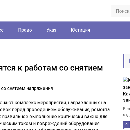
кс
Право
Указ
Юстиция
ятся к работам со снятием
Ка
за
ючают комплекс мероприятий, направленных на
В с
новок перед проведением обслуживания, ремонта
отд
х правильное выполнение критически важно для
ическим током и повреждений оборудования.
0