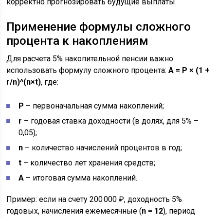
корректно прогнозировать будущие выплаты.
Применение формулы сложного
процента к накоплениям
Для расчета 5% накопительной пенсии важно
использовать формулу сложного процента:
A = P × (1 +
r/n)^(n×t)
, где:
P
– первоначальная сумма накоплений;
r
– годовая ставка доходности (в долях, для 5% –
0,05);
n
– количество начислений процентов в год;
t
– количество лет хранения средств;
A
– итоговая сумма накоплений.
Пример: если на счету 200 000 ₽, доходность 5%
годовых, начисления ежемесячные (
n = 12
), период