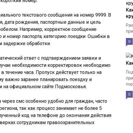
короткий номер.
Ка
циального текстового сообщения на номер 9999. В
кр
, дата рождения, паспортные данные и цель
Раз
робелом. Например, корректное сообщение
при
ю и номер паспорта, категорию поездки
. Ошибки в
0
ли задержке обработки.
атический ответ с подтверждением заявки и
Ка
лучае необходимости корректировок необходимо
в течение часа. Пропуск действует только на
Под
при
у важно заранее планировать поездку и
пор
и на официальном сайте Подмосковья.
0
через смс особенно удобно для граждан, часто
гиона, так как процесс занимает не более 5
лученный код на телефоне до окончания действия
роверках сотрудникам правоохранительных