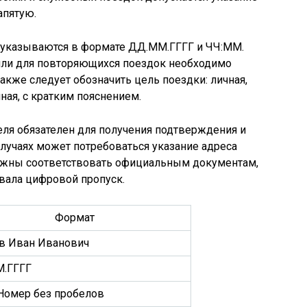
апятую.
 указываются в формате ДД.ММ.ГГГГ и ЧЧ:ММ.
 или для повторяющихся поездок необходимо
также следует обозначить цель поездки: личная,
иная, с кратким пояснением.
ля обязателен для получения подтверждения и
случаях может потребоваться указание адреса
лжны соответствовать официальным документам,
вала цифровой пропуск.
Формат
в Иван Иванович
.ГГГГ
Номер без пробелов