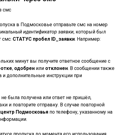
опуска в Подмосковье отправьте смс на номер
никальный идентификатор заявки
, который был
т смс:
СТАТУС пробел ID_заявки
. Например:
ольких минут вы получите ответное сообщение с
ботке
,
одобрен
или
отклонен
. В сообщении также
а и дополнительные инструкции при
 не была получена или ответ не пришёл,
ки и повторите отправку. В случае повторной
 центр Подмосковья
по телефону, указанному на
информации.
атусе пропуска до момента его использования,