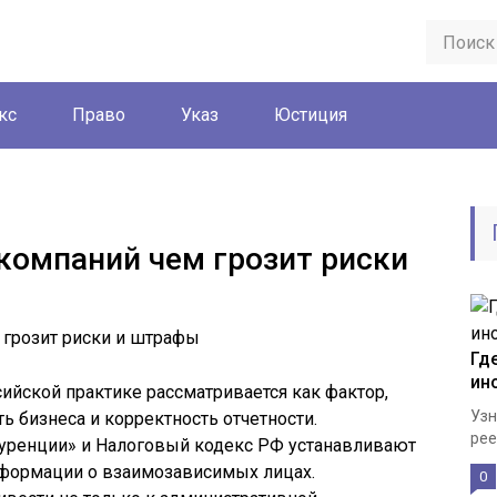
кс
Право
Указ
Юстиция
омпаний чем грозит риски
Гд
ин
йской практике рассматривается как фактор,
Узн
 бизнеса и корректность отчетности.
рее
уренции» и Налоговый кодекс РФ устанавливают
формации о взаимозависимых лицах.
0