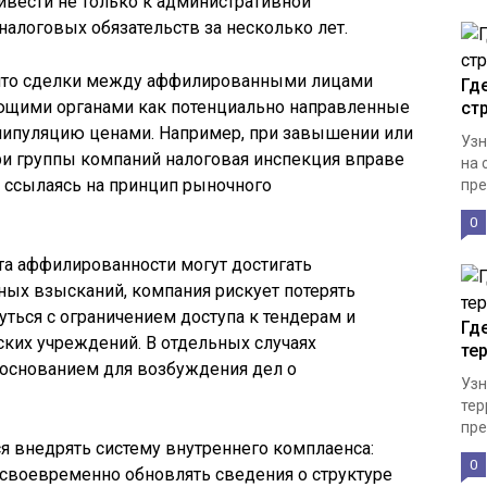
ивести не только к административной
 налоговых обязательств за несколько лет.
 что сделки между аффилированными лицами
Гд
ющими органами как потенциально направленные
ст
анипуляцию ценами. Например, при завышении или
Узн
ри группы компаний налоговая инспекция вправе
на 
, ссылаясь на принцип рыночного
пре
0
та аффилированности могут достигать
ых взысканий, компания рискует потерять
уться с ограничением доступа к тендерам и
Гд
ских учреждений. В отдельных случаях
те
основанием для возбуждения дел о
Узн
тер
пре
я внедрять систему внутреннего комплаенса:
0
 своевременно обновлять сведения о структуре