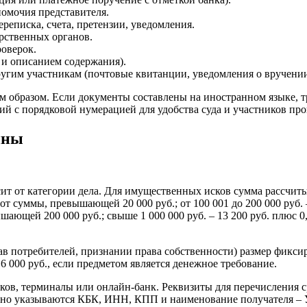
омочия представителя.
ереписка, счета, претензии, уведомления.
рственных органов.
роверок.
 и описанием содержания).
гим участникам (почтовые квитанции, уведомления о вручении
образом. Если документы составлены на иностранном языке, т
ий с порядковой нумерацией для удобства суда и участников про
ины
 от категории дела. Для имущественных исков сумма рассчитыва
3% от суммы, превышающей 20 000 руб.; от 100 001 до 200 000 руб
ышающей 200 000 руб.; свыше 1 000 000 руб. – 13 200 руб. плюс 
в потребителей, признании права собственности) размер фиксиро
6 000 руб., если предметом является денежное требование.
ов, терминалы или онлайн-банк. Реквизиты для перечисления ср
ьно указываются КБК, ИНН, КПП и наименование получателя – 