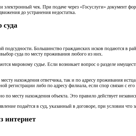
 электронный чек. При подаче через «Госуслуги» документ форм
движения до устранения недостатка.
 суда
ной подсудности. Большинство гражданских исков подаются в р
я выбор суда по месту проживания любого из них.
аются мировому судье. Если возникает вопрос о разделе имущест
о месту нахождения ответчика, так и по адресу проживания истц
ной регистрации либо по адресу филиала, если спор связан с его
о по месту нахождения объекта. Это правило действует независ
вление подаётся в суд, указанный в договоре, при условии что з
ез интернет