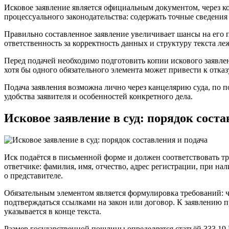
Исковое заявление является официальным документом, через к
процессуального законодательства: содержать точные сведения о
Правильно составленное заявление увеличивает шансы на его п
ответственность за корректность данных и структуру текста л
Перед подачей необходимо подготовить копии искового заявл
хотя бы одного обязательного элемента может привести к отказ
Подача заявления возможна лично через канцелярию суда, по 
удобства заявителя и особенностей конкретного дела.
Исковое заявление в суд: порядок соста
Иск подаётся в письменной форме и должен соответствовать т
ответчике: фамилия, имя, отчество, адрес регистрации, при н
о представителе.
Обязательным элементом является формулировка требований: ч
подтверждаться ссылками на закон или договор. К заявлению
указывается в конце текста.
Размер государственной пошлины определяется статьёй 333.19