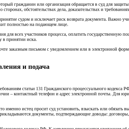
оторый гражданин или организация обращается в суд для защит
 сторонах, обстоятельствах дела, доказательствах и требованиях
ринятие судом и исключает риск возврата документа. Важно учит
ежит полностью на подающем лице.
ения для всех участников процесса, оплатить государственную
у в принятии иска.
почте заказным письмом с уведомлением или в электронной форм
вления и подача
ребованиям статьи 131 Гражданского процессуального кодекса РФ
аличии – контактный телефон и адрес электронной почты. Для ю
то именно истец просит суд установить, взыскать или обязать 
 прикладываются документы, подтверждающие доводы: договоры,
 Налогового кодекса РФ. К заявлению прилагается квитанция об