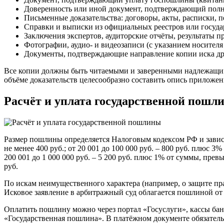
Доверенность или иной документ, подтверждающий полн
Письменные доказательства: договоры, акты, расписки, п
Справки и выписки из официальных реестров или госуда
Заключения экспертов, аудиторские отчёты, результаты п
Фотографии, аудио- и видеозаписи (с указанием носителя
Документы, подтверждающие направление копии иска дру
Все копии должны быть читаемыми и заверенными надлежащим 
объёме доказательств целесообразно составить опись приложен
Расчёт и уплата государственной пошл
Размер пошлины определяется Налоговым кодексом РФ и зависит
не менее 400 руб.; от 20 001 до 100 000 руб. – 800 руб. плюс 
200 001 до 1 000 000 руб. – 5 200 руб. плюс 1% от суммы, прев
руб.
По искам неимущественного характера (например, о защите пра
Исковое заявление в арбитражный суд облагается пошлиной от 
Оплатить пошлину можно через портал «Госуслуги», кассы банк
«Государственная пошлина». В платёжном документе обязател