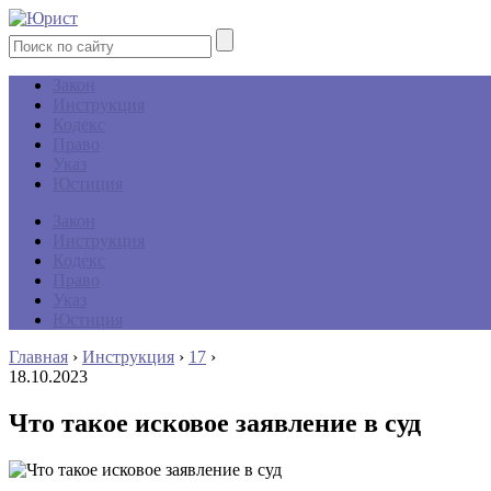
Закон
Инструкция
Кодекс
Право
Указ
Юстиция
Закон
Инструкция
Кодекс
Право
Указ
Юстиция
Главная
›
Инструкция
›
17
›
18.10.2023
Что такое исковое заявление в суд