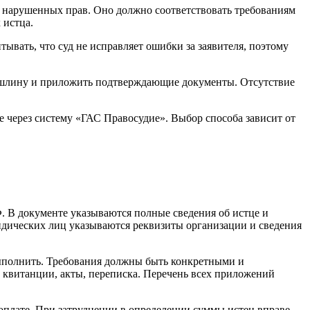
ы нарушенных прав. Оно должно соответствовать требованиям
 истца.
ывать, что суд не исправляет ошибки за заявителя, поэтому
 пошлину и приложить подтверждающие документы. Отсутствие
е через систему «ГАС Правосудие». Выбор способа зависит от
. В документе указываются полные сведения об истце и
ридических лиц указываются реквизиты организации и сведения
выполнить. Требования должны быть конкретными и
 квитанции, акты, переписка. Перечень всех приложений
 оплате. При затруднении в определении суммы истец вправе