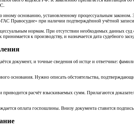
С.
 по иному основанию, установленному процессуальным законом. 
 «ГАС Правосудие» при наличии подтверждённой учётной записи
оцессуальным нормам. При отсутствии необходимых данных суд о
принимается к производству, и назначается дата судебного засе
вления
ётся документ, и точные сведения об истце и ответчике: фамили
ового основания. Нужно описать обстоятельства, подтверждающ
 и приводится расчёт взыскиваемых сумм. Прилагаются доказате
ждается оплата госпошлины. Внизу документа ставится подпись 
вание