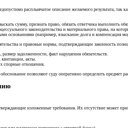
допустимо расплывчатое описание желаемого результата, так ка
зыскать сумму, признать право, обязать ответчика выполнить обя
цессуального законодательства и материального права, на кото
ными основаниями (например, взыскание долга и компенсация мо
ятельства и правовые нормы, подтверждающие законность позиц
, размер задолженности, факт нарушения обязательств.
, квитанции, акты.
их спорные отношения.
обоснование позволяют суду оперативно определить предмет ра
ению
верждающие изложенные требования. Их отсутствие может приве
я или платежное поручение с отметкой банка).