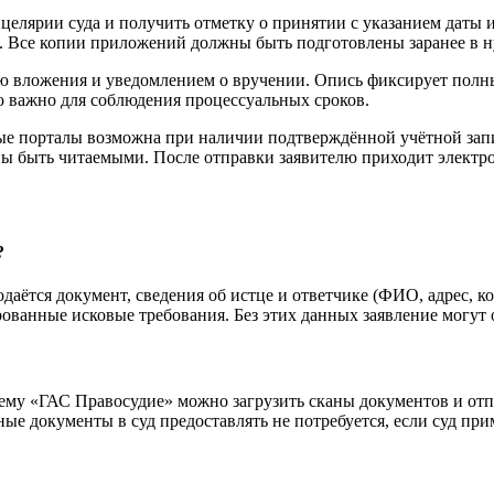
нцелярии суда и получить отметку о принятии с указанием даты
о. Все копии приложений должны быть подготовлены заранее в ну
ю вложения и уведомлением о вручении. Опись фиксирует полны
то важно для соблюдения процессуальных сроков.
е порталы возможна при наличии подтверждённой учётной зап
ы быть читаемыми. После отправки заявителю приходит электро
?
даётся документ, сведения об истце и ответчике (ФИО, адрес, ко
рованные исковые требования. Без этих данных заявление могут 
стему «ГАС Правосудие» можно загрузить сканы документов и от
 документы в суд предоставлять не потребуется, если суд при