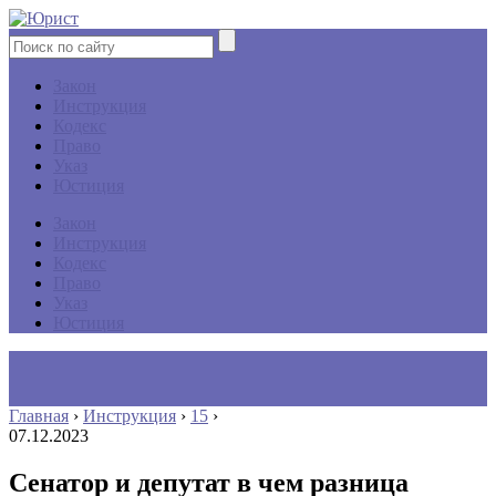
Закон
Инструкция
Кодекс
Право
Указ
Юстиция
Закон
Инструкция
Кодекс
Право
Указ
Юстиция
Главная
›
Инструкция
›
15
›
07.12.2023
Сенатор и депутат в чем разница