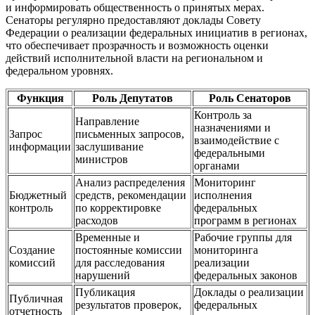
и информировать общественность о принятых мерах.
Сенаторы регулярно предоставляют доклады Совету
Федерации о реализации федеральных инициатив в регионах,
что обеспечивает прозрачность и возможность оценки
действий исполнительной власти на региональном и
федеральном уровнях.
Функция
Роль Депутатов
Роль Сенаторов
Контроль за
Направление
назначениями и
Запрос
письменных запросов,
взаимодействие с
информации
заслушивание
федеральными
министров
органами
Анализ распределения
Мониторинг
Бюджетный
средств, рекомендации
исполнения
контроль
по корректировке
федеральных
расходов
программ в регионах
Временные и
Рабочие группы для
Создание
постоянные комиссии
мониторинга
комиссий
для расследования
реализации
нарушений
федеральных законов
Публикация
Доклады о реализации
Публичная
результатов проверок,
федеральных
отчетность