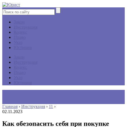
Закон
Инструкция
Кодекс
Право
Указ
Юстиция
Закон
Инструкция
Кодекс
Право
Указ
Юстиция
Главная
›
Инструкция
›
11
›
02.11.2023
Как обезопасить себя при покупке